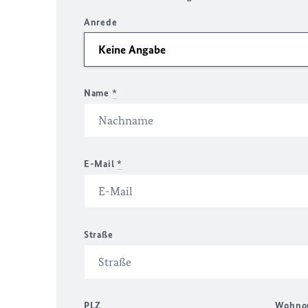
Anrede
Name
*
E-Mail
*
Straße
PLZ
Wohno