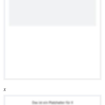
German Embassy Addis Ababa
X
Das ist ein Platzhalter für X