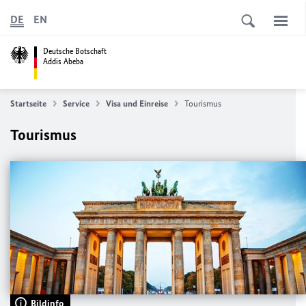
DE
EN
Deutsche Botschaft
Addis Abeba
Startseite
Service
Visa und Einreise
Tourismus
Tourismus
Bildinfo