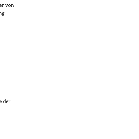
ner von
ng
e der